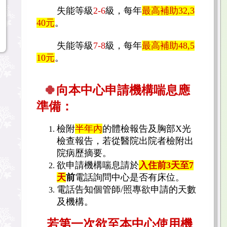
失能等級
2-6
級
，每年
最高補助32,3
40元
。
失能等級
7-8
級
，每年
最高補助48,5
10元
。
🍀
向本中心申請機構喘息應
準備
：
檢附
半年內
的體檢報告及胸部X光
檢查報告，若從醫院出院者檢附出
院病歷摘要。
欲申請機構喘息請於
入住前3天至7
天
前
電話詢問中心是否有床位。
電話告知個管師/照專欲申請的天數
及機構。
若第一次欲至本中心使用機