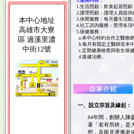
3.服務內容：
1.生活照顧：飲食起居照
2.
護理照顧：護理人員提供
本中心地址
3.休閒服務：每月慶生活
4.社工諮詢服務：受理各
高雄市大寮
5.保健服務：
a.本中心特約合作之醫療
區 過溪里濃
b.每月有固定之醫師至本
中街12號
c.定期健康檢查與衛生保
d.復健治療。
一、設立宗旨及緣起：
84
年間，創辦人陳
著「老有所終」是
想，及眼見逐漸老