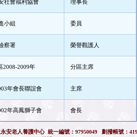
安社會福利協會
理事長
進小組
委員
檢察署
榮譽觀護人
008-2009年
分區主席
2003年會長聯誼會
主席
2002年高鳳獅子會
會長
立永安老人養護中心
統一編號：97950049 劃撥帳號：419