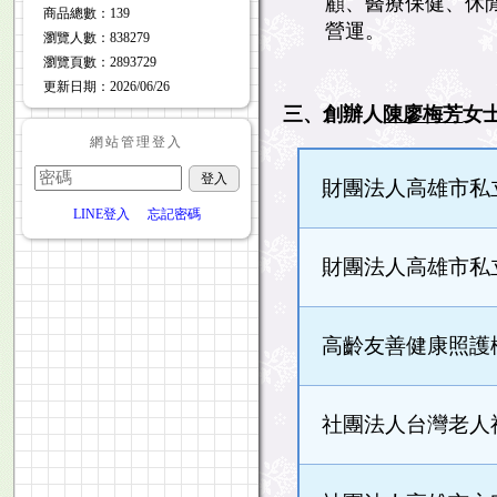
顧、醫療保健、休閒
商品總數
：139
營運。
瀏覽人數
：
838279
瀏覽頁數
：
2893729
更新日期
：2026/06/26
三、創辦人
陳廖梅芳
女
網站管理登入
財團法人高雄市私
LINE登入
忘記密碼
財團法人高雄市私
高齡友善健康照護
社團法人台灣老人