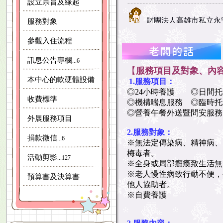
設立宗旨及緣起
財團法人高雄市私立永
服務對象
財團法人高雄市私立永
參觀入住流程
訊息公告專欄
...6
【
服務項目及對象、內
本中心的軟硬體設備
1.服務項目：
◎24小時養護 ◎日間托
收費標準
◎機構喘息服務 ◎臨時托
◎營養午餐外送暨問安服務
外展服務項目
2.
服務對象：
捐款徵信
...6
※無法定傳染病、精神病、
梅毒者。
活動剪影
...127
※全身或局部癱瘓致生活無
※老人慢性病致行動不便，
預算書及決算書
他人協助者。
※自費養護