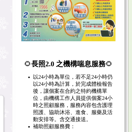
🌻
長照2.0 之機構喘息服務
🌻
以24小時為單位，若不足24小時仍
以24小時為計算，於完成體檢報告
後，讓個案在合約之特約機構單
位，由機構工作人員提供個案24小
時之照顧服務，服務內容包含護理
照護、協助沐浴、進食、服藥及活
動安排等。含交通接送。
補助照顧服務費：