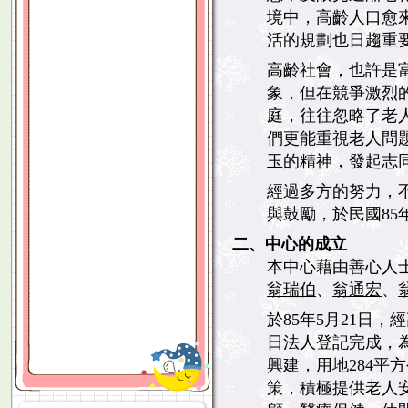
境中，高齡人口愈
活的規劃也日趨重
高齡社會，也許是
象，但在競爭激烈
庭，往往忽略了老
們更能重視老人問
玉的精神，發起志
經過多方的努力，
與鼓勵，於民國85
二、中心的成立
本中心藉由善心人
翁瑞伯
、
翁通宏
、
於85年5月21日，
日法人登記完成，
興建，用地284平
策，積極提供老人