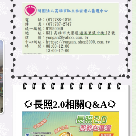
🌻
長照2.0相關Q&A
🌻