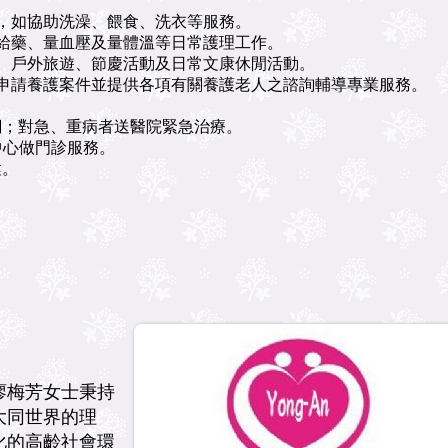
顧，如協助洗澡、餵食、洗衣等
服務。
給藥、量血壓及量體溫等日常
護理工作。
動、戶外旅遊、節慶活動及日常
文康休閒活動。
項申請養護案件並提供各項有關
養護老人之諮詢
輔導專業服務
。
網；對急、重病者送醫院緊急
治療。
中心做門診服務。
健。
廖梅芳女士秉持
大同世界的理
化的高齡社會環