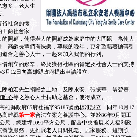
來愈多，老人生
要。
富裕社會的徵
的工商社會家
人的照顧，使得老人的照顧成為家庭中的大問題，為使人
題，高齡長輩們有快樂，尊嚴的晚年，更希望藉著拋磚引
同道合之善心人士，一起來加入我們的行列。
不惜創立的艱辛，終於獲得社區的肯定及社會人士的支持
年3月12日向高雄縣政府提出申請設立。
士
陳柏宏
先生捐贈之土地，及
陳永安
、
張振華
、
翁碧霙
、
翁唯心
等之熱心人士捐助之基金，使得成立。
經高雄縣政府85府社福字95185號函核准設立，同年10月17
為高雄縣
第一家
合法立案之養護中心。並於86年9月開工
方公尺，總建坪1091平方公尺，配合中央推展老人福利政
安養護服務，更推展老人日間托老、居家服務、短期照